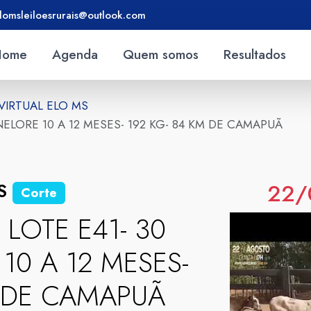
lomsleiloesrurais@outlook.com
Home
Agenda
Quem somos
Resultados
 VIRTUAL ELO MS
 NELORE 10 A 12 MESES- 192 KG- 84 KM DE CAMAPUÃ
22/
MS
Corte
 LOTE E41- 30
10 A 12 MESES-
M DE CAMAPUÃ