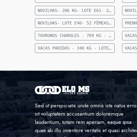
NOVILHAS- 206 KG- LOTE E61- 22 FEMEAS NELORE- 12 A 15 MESES- 206 KG- 70 KM DE CAMAPUA SENTIDO FIGUEIRAO
NOVILHAS- LOTE E40- 52 FÊMEAS NELORE 15 MESES- 255 KG- 84 KM DE CAMAPUÃ
TOURUNOS CHAROLES - 709 KG - LOTE E80 - 3 TOURUNOS CHAROLÊS - 709 KG - 36 KM DE CAMAPUÃ
VACAS PARIDAS - 340 KG - LOTE E88 - 21 VACAS PARIDAS (11 MACHOS E 10 FÊMEAS) - 340 KG - 28 KM DE CAMAPUÃ SENTIDO SÃO PEDRO
Sed ut perspiciatis unde omnis iste natus erro
sit voluptatem accusantium doloremque
laudantium, totam rem aperiam, eaque ipsa
quae ab illo inventore veritatis et quasi archite