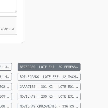
BEZERRAS- 151 KG- LOTE E62- 36 FEMEAS NELORE- 8 A 10 MESES- 151 KG- 70 KM DE CAMAPUA SENTIDO PARAISO DAS AGUAS
BEZERRAS- LOTE E41- 30 FÊMEAS NELORE 10 A 12 MESES- 192 KG- 84 KM DE CAMAPUÃ
BEZERROS- 163 KG- LOTE E23- 45 MACHOS NELORE- 8 A 10 MESES- 163 KG- 70 KM DE CAMAPUA SENTIDO PARAISO DAS AGUAS
BOI ERRADO- LOTE E38- 12 MACHOS NELORE- 18 A 20 MESES- 615 KG - 27 KM DE CAMAPUÃ
GARROTES - 284 KG - LOTE E02 - 28 MACHOS NELORE 15 MESES - 284 KG - 60 KM DE CAMAPUÃ
GARROTES - 301 KG - LOTE E01 - 64 MACHOS NELORE 15 MESES - 301 KG - 60 KM DE CAMAPUÃ
NOVILHAS - 218 KG - LOTE E09 - 21 FÊMEAS ANELORADAS 12 A 15 MESES - 218 KG - 35 KM DE CAMAPUÃ
NOVILHAS - 230 KG - LOTE E31- 26 FÊMEAS ANELORADAS 12 A 15 MESES- 230 KG- 73 KM DE CAMAPUÃ
NOVILHAS - 266 KG - LOTE E08 - 22 FÊMEAS NELORE 12 A 15 MESES - 266 KG - 43 KM DE CAMAPUÃ SENTIDO FIGUEIRÃO
NOVILHAS CRUZAMENTO - 336 KG - LOTE E06 - 33 FÊMEAS MEIO SANGUE CHAROLÊS 12 A 15 MESES - 336 KG - 36KM DE CAMAPUÃ