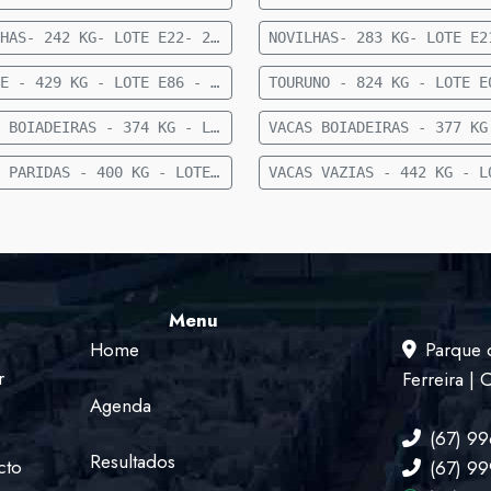
NOVILHAS- 242 KG- LOTE E22- 23 FEMEAS NELORE- 12 A 15 MESES- 242 KG- 70 KM DE CAMAPUA SENTIDO FIGUEIRAO
PRENHE - 429 KG - LOTE E86 - 18 FÊMEAS NELORE PRENHE (TERÇO FINAL) - 429 KG - 50 KM DE CAMAPUÃ SENTIDO PARAISO DAS AGUAS
VACAS BOIADEIRAS - 374 KG - LOTE E92 - 30 VACAS BOIADEIRAS NELORE - 374 KG - 50 KM DE CAMAPUÃ SENTIDO PARAÍSO
VACAS PARIDAS - 400 KG - LOTE E89 - 7 VACAS PARIDAS (4 MACHOS E 3 FÊMEAS) - 400 KG - 50 KM DE CAMAPUÃ SENTIDO PARAISO
Menu
Home
Parque 
r
Ferreira |
Agenda
(67) 9
Resultados
cto
(67) 9