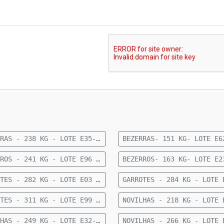
BEZERRAS - 238 KG - LOTE E35- 24 FÊMEAS 1/2 CRUZAMENTO INDUSTRIAL 9 MESES- 238 KG- 56 KM DE FIGUEIRÃO
BEZERROS - 241 KG - LOTE E96 - 36 MACHOS SENDO 11 ANGUS E 25 NELORE - 8 A 10 MESES - 241 KG - 77 KM DE CAMAPUÃ SENTIDO PARAÍSO DAS ÁGUAS
GARROTES - 282 KG - LOTE E03 - 34 MACHOS CRUZADOS 15 MESES - 282 KG - 60 KM DE CAMAPUÃ
GARROTES - 311 KG - LOTE E99 - 37 MACHOS NELORE 15 A 20 MESES - 311 KG - 60 KM DE CAMAPUÃ
NOVILHAS - 249 KG - LOTE E32- 27 FÊMEAS ANELORADAS 12 A 15 MESES- 249 KG- 73 KM DE CAMAPUÃ