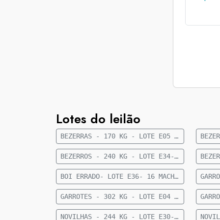
Lotes do leilão
BEZERRAS - 170 KG - LOTE E05 - 41 FÊMEAS NELORE 8 A 10 MESES - 170 KG - 35 KM DE CAMAPUÃ
BEZERROS - 240 KG - LOTE E34- 36 MACHOS 1/2 SANGUE CRUZAMENTO INDUSTRIAL 9 MESES- 240 KG- 56 KM DE FIGUEIRÃO
BOI ERRADO- LOTE E36- 16 MACHOS NELORE- 18 A 20 MESES- 449 KG - 27 KM DE CAMAPUÃ
GARROTES - 302 KG - LOTE E04 - 27 MACHOS ANGUS 15 MESES - 302 KG - 60 KM DE CAMAPUÃ
NOVILHAS - 244 KG - LOTE E30- 23 FÊMEAS 1/2 CRUZAMENTO INDUSTRIAL 12 A 15 MESES- 244 KG- 73 KM DE CAMAPUÃ