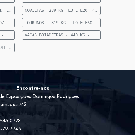
NOVILHAS- 283 KG- LOTE E21- 10 FEMEAS CRUZADAS- 12 A 15 MESES- 283 KG- 70 KM DE CAMAPUA SENTIDO PARAISO DAS AGUAS
NOVILHAS- 289 KG- LOTE E20- 40 FEMEAS NELORE- 18 A 24 MESES- 289 KG- 70 KM DE CAMAPUA SENTIDO FIGUEIRAO
TOURUNO - 824 KG - LOTE E07 - 1 TOURUNO NELORE - 824 KG - 35 KM DE CAMAPUÃ
TOURUNOS - 819 KG - LOTE E60 - 5 TOURUNOS NELORE - 819 KG - 36 KM DE CAMAPUÃ
VACAS BOIADEIRAS - 377 KG - LOTE E83 - 11 VACAS BOIADEIRA NELORE SEM DG - 377 KG - 28 KM DE CAMAPUÃ
VACAS BOIADEIRAS - 440 KG - LOTE E93 - 27 VACAS BOIADEIRAS NELORE - 440KG - 50 KM DE CAMAPUÃ SENTIDO PARAÍSO
VACAS VAZIAS - 442 KG - LOTE E82 - 20 VACAS VAZIAS - 442 KG - 63 KM DE CAMAPUÃ SENTIDO PARAÍSO
Encontre-nos
de Exposições Domingos Rodrigues
 Camapuã-MS
9645-0728
9979-9945