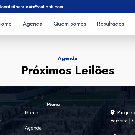
lomsleiloesrurais@outlook.com
Home
Agenda
Quem somos
Resultados
Agenda
Próximos Leilões
Menu
Home
Parque 
r
Ferreira |
Agenda