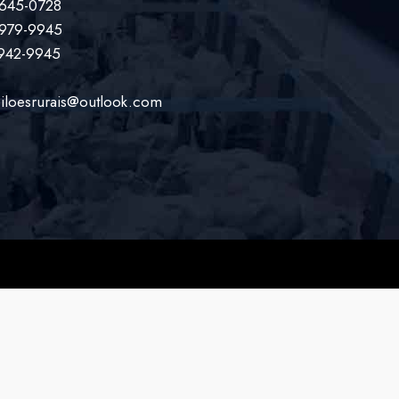
9645-0728
9979-9945
9942-9945
iloesrurais@outlook.com