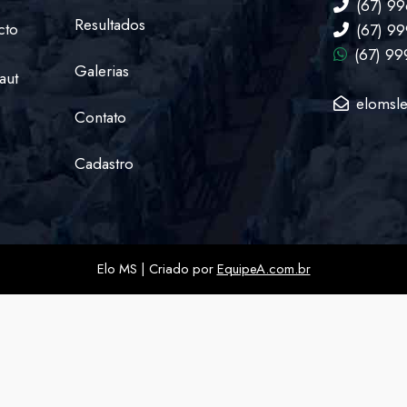
(67) 9
Resultados
cto
(67) 9
(67) 9
Galerias
aut
elomsle
Contato
Cadastro
Elo MS | Criado por
EquipeA.com.br