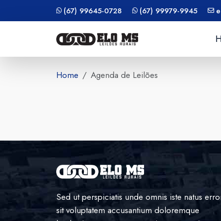
(67) 99645-0728
(67) 99979-9945
e
Home
Agenda de Leilões
Sed ut perspiciatis unde omnis iste natus erro
sit voluptatem accusantium doloremque