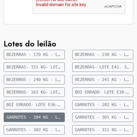
Lotes do leilão
BEZERRAS - 170 KG - LOTE E05 - 41 FÊMEAS NELORE 8 A 10 MESES - 170 KG - 35 KM DE CAMAPUÃ
BEZERRAS - 238 KG - LOTE E35- 24 FÊMEAS 1/2 CRUZAMENTO INDUSTRIAL 9 MESES- 238 KG- 56 KM DE FIGUEIRÃO
BEZERRAS- 151 KG- LOTE E62- 36 FEMEAS NELORE- 8 A 10 MESES- 151 KG- 70 KM DE CAMAPUA SENTIDO PARAISO DAS AGUAS
BEZERRAS- LOTE E41- 30 FÊMEAS NELORE 10 A 12 MESES- 192 KG- 84 KM DE CAMAPUÃ
BEZERROS - 240 KG - LOTE E34- 36 MACHOS 1/2 SANGUE CRUZAMENTO INDUSTRIAL 9 MESES- 240 KG- 56 KM DE FIGUEIRÃO
BEZERROS - 241 KG - LOTE E96 - 36 MACHOS SENDO 11 ANGUS E 25 NELORE - 8 A 10 MESES - 241 KG - 77 KM DE CAMAPUÃ SENTIDO PARAÍSO DAS ÁGUAS
BEZERROS- 163 KG- LOTE E23- 45 MACHOS NELORE- 8 A 10 MESES- 163 KG- 70 KM DE CAMAPUA SENTIDO PARAISO DAS AGUAS
BOI ERRADO- LOTE E38- 12 MACHOS NELORE- 18 A 20 MESES- 615 KG - 27 KM DE CAMAPUÃ
BOI ERRADO- LOTE E36- 16 MACHOS NELORE- 18 A 20 MESES- 449 KG - 27 KM DE CAMAPUÃ
GARROTES - 282 KG - LOTE E03 - 34 MACHOS CRUZADOS 15 MESES - 282 KG - 60 KM DE CAMAPUÃ
GARROTES - 284 KG - LOTE E02 - 28 MACHOS NELORE 15 MESES - 284 KG - 60 KM DE CAMAPUÃ
GARROTES - 301 KG - LOTE E01 - 64 MACHOS NELORE 15 MESES - 301 KG - 60 KM DE CAMAPUÃ
GARROTES - 302 KG - LOTE E04 - 27 MACHOS ANGUS 15 MESES - 302 KG - 60 KM DE CAMAPUÃ
GARROTES - 311 KG - LOTE E99 - 37 MACHOS NELORE 15 A 20 MESES - 311 KG - 60 KM DE CAMAPUÃ