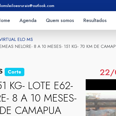
lomsleiloesrurais@outlook.com
Home
Agenda
Quem somos
Resultados
 VIRTUAL ELO MS
6 FEMEAS NELORE- 8 A 10 MESES- 151 KG- 70 KM DE CA
22/
MS
Corte
51 KG- LOTE E62-
- 8 A 10 MESES-
M DE CAMAPUA