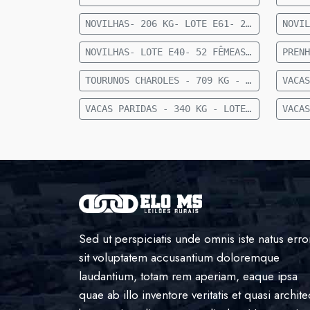
NOVILHAS- 206 KG- LOTE E61- 22 FEMEAS NELORE- 12 A 15 MESES- 206 KG- 70 KM DE CAMAPUA SENTIDO FIGUEIRAO
NOVILHAS- LOTE E40- 52 FÊMEAS NELORE 15 MESES- 255 KG- 84 KM DE CAMAPUÃ
TOURUNOS CHAROLES - 709 KG - LOTE E80 - 3 TOURUNOS CHAROLÊS - 709 KG - 36 KM DE CAMAPUÃ
VACAS PARIDAS - 340 KG - LOTE E88 - 21 VACAS PARIDAS (11 MACHOS E 10 FÊMEAS) - 340 KG - 28 KM DE CAMAPUÃ SENTIDO SÃO PEDRO
Sed ut perspiciatis unde omnis iste natus erro
sit voluptatem accusantium doloremque
laudantium, totam rem aperiam, eaque ipsa
quae ab illo inventore veritatis et quasi archite