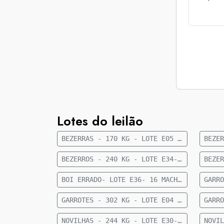
Lotes do leilão
BEZERRAS - 170 KG - LOTE E05 - 41 FÊMEAS NELORE 8 A 10 MESES - 170 KG - 35 KM DE CAMAPUÃ
BEZERROS - 240 KG - LOTE E34- 36 MACHOS 1/2 SANGUE CRUZAMENTO INDUSTRIAL 9 MESES- 240 KG- 56 KM DE FIGUEIRÃO
BOI ERRADO- LOTE E36- 16 MACHOS NELORE- 18 A 20 MESES- 449 KG - 27 KM DE CAMAPUÃ
GARROTES - 302 KG - LOTE E04 - 27 MACHOS ANGUS 15 MESES - 302 KG - 60 KM DE CAMAPUÃ
NOVILHAS - 244 KG - LOTE E30- 23 FÊMEAS 1/2 CRUZAMENTO INDUSTRIAL 12 A 15 MESES- 244 KG- 73 KM DE CAMAPUÃ