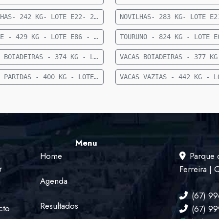
NOVILHAS- 242 KG- LOTE E22- 23 FEMEAS NELORE- 12 A 15 MESES- 242 KG- 70 KM DE CAMAPUA SENTIDO FIGUEIRAO
PRENHE - 429 KG - LOTE E86 - 18 FÊMEAS NELORE PRENHE (TERÇO FINAL) - 429 KG - 50 KM DE CAMAPUÃ SENTIDO PARAISO DAS AGUAS
VACAS BOIADEIRAS - 374 KG - LOTE E92 - 30 VACAS BOIADEIRAS NELORE - 374 KG - 50 KM DE CAMAPUÃ SENTIDO PARAÍSO
VACAS PARIDAS - 400 KG - LOTE E89 - 7 VACAS PARIDAS (4 MACHOS E 3 FÊMEAS) - 400 KG - 50 KM DE CAMAPUÃ SENTIDO PARAISO
Menu
Home
Parque 
r
Ferreira |
Agenda
(67) 9
Resultados
cto
(67) 9