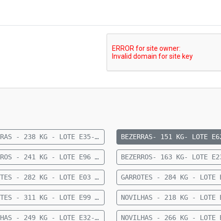
BEZERRAS - 238 KG - LOTE E35- 24 FÊMEAS 1/2 CRUZAMENTO INDUSTRIAL 9 MESES- 238 KG- 56 KM DE FIGUEIRÃO
BEZERROS - 241 KG - LOTE E96 - 36 MACHOS SENDO 11 ANGUS E 25 NELORE - 8 A 10 MESES - 241 KG - 77 KM DE CAMAPUÃ SENTIDO PARAÍSO DAS ÁGUAS
GARROTES - 282 KG - LOTE E03 - 34 MACHOS CRUZADOS 15 MESES - 282 KG - 60 KM DE CAMAPUÃ
GARROTES - 311 KG - LOTE E99 - 37 MACHOS NELORE 15 A 20 MESES - 311 KG - 60 KM DE CAMAPUÃ
NOVILHAS - 249 KG - LOTE E32- 27 FÊMEAS ANELORADAS 12 A 15 MESES- 249 KG- 73 KM DE CAMAPUÃ