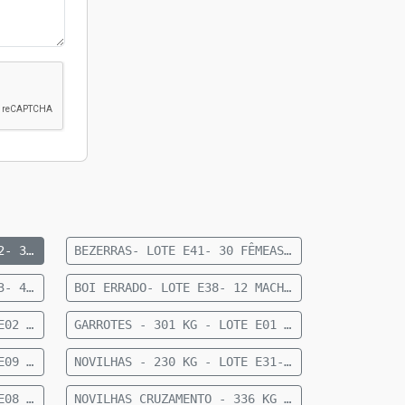
BEZERRAS- 151 KG- LOTE E62- 36 FEMEAS NELORE- 8 A 10 MESES- 151 KG- 70 KM DE CAMAPUA SENTIDO PARAISO DAS AGUAS
BEZERRAS- LOTE E41- 30 FÊMEAS NELORE 10 A 12 MESES- 192 KG- 84 KM DE CAMAPUÃ
BEZERROS- 163 KG- LOTE E23- 45 MACHOS NELORE- 8 A 10 MESES- 163 KG- 70 KM DE CAMAPUA SENTIDO PARAISO DAS AGUAS
BOI ERRADO- LOTE E38- 12 MACHOS NELORE- 18 A 20 MESES- 615 KG - 27 KM DE CAMAPUÃ
GARROTES - 284 KG - LOTE E02 - 28 MACHOS NELORE 15 MESES - 284 KG - 60 KM DE CAMAPUÃ
GARROTES - 301 KG - LOTE E01 - 64 MACHOS NELORE 15 MESES - 301 KG - 60 KM DE CAMAPUÃ
NOVILHAS - 218 KG - LOTE E09 - 21 FÊMEAS ANELORADAS 12 A 15 MESES - 218 KG - 35 KM DE CAMAPUÃ
NOVILHAS - 230 KG - LOTE E31- 26 FÊMEAS ANELORADAS 12 A 15 MESES- 230 KG- 73 KM DE CAMAPUÃ
NOVILHAS - 266 KG - LOTE E08 - 22 FÊMEAS NELORE 12 A 15 MESES - 266 KG - 43 KM DE CAMAPUÃ SENTIDO FIGUEIRÃO
NOVILHAS CRUZAMENTO - 336 KG - LOTE E06 - 33 FÊMEAS MEIO SANGUE CHAROLÊS 12 A 15 MESES - 336 KG - 36KM DE CAMAPUÃ