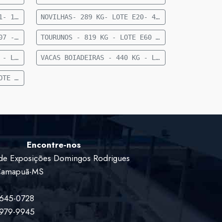
NOVILHAS- 283 KG- LOTE E21- 10 FEMEAS CRUZADAS- 12 A 15 MESES- 283 KG- 70 KM DE CAMAPUA SENTIDO PARAISO DAS AGUAS
NOVILHAS- 289 KG- LOTE E20- 40 FEMEAS NELORE- 18 A 24 MESES- 289 KG- 70 KM DE CAMAPUA SENTIDO FIGUEIRAO
TOURUNO - 824 KG - LOTE E07 - 1 TOURUNO NELORE - 824 KG - 35 KM DE CAMAPUÃ
TOURUNOS - 819 KG - LOTE E60 - 5 TOURUNOS NELORE - 819 KG - 36 KM DE CAMAPUÃ
VACAS BOIADEIRAS - 377 KG - LOTE E83 - 11 VACAS BOIADEIRA NELORE SEM DG - 377 KG - 28 KM DE CAMAPUÃ
VACAS BOIADEIRAS - 440 KG - LOTE E93 - 27 VACAS BOIADEIRAS NELORE - 440KG - 50 KM DE CAMAPUÃ SENTIDO PARAÍSO
VACAS VAZIAS - 442 KG - LOTE E82 - 20 VACAS VAZIAS - 442 KG - 63 KM DE CAMAPUÃ SENTIDO PARAÍSO
Encontre-nos
de Exposições Domingos Rodrigues
 Camapuã-MS
9645-0728
9979-9945