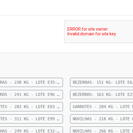
BEZERRAS - 238 KG - LOTE E35- 24 FÊMEAS 1/2 CRUZAMENTO INDUSTRIAL 9 MESES- 238 KG- 56 KM DE FIGUEIRÃO
BEZERROS - 241 KG - LOTE E96 - 36 MACHOS SENDO 11 ANGUS E 25 NELORE - 8 A 10 MESES - 241 KG - 77 KM DE CAMAPUÃ SENTIDO PARAÍSO DAS ÁGUAS
GARROTES - 282 KG - LOTE E03 - 34 MACHOS CRUZADOS 15 MESES - 282 KG - 60 KM DE CAMAPUÃ
GARROTES - 311 KG - LOTE E99 - 37 MACHOS NELORE 15 A 20 MESES - 311 KG - 60 KM DE CAMAPUÃ
NOVILHAS - 249 KG - LOTE E32- 27 FÊMEAS ANELORADAS 12 A 15 MESES- 249 KG- 73 KM DE CAMAPUÃ