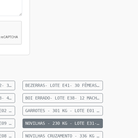
BEZERRAS- 151 KG- LOTE E62- 36 FEMEAS NELORE- 8 A 10 MESES- 151 KG- 70 KM DE CAMAPUA SENTIDO PARAISO DAS AGUAS
BEZERRAS- LOTE E41- 30 FÊMEAS NELORE 10 A 12 MESES- 192 KG- 84 KM DE CAMAPUÃ
BEZERROS- 163 KG- LOTE E23- 45 MACHOS NELORE- 8 A 10 MESES- 163 KG- 70 KM DE CAMAPUA SENTIDO PARAISO DAS AGUAS
BOI ERRADO- LOTE E38- 12 MACHOS NELORE- 18 A 20 MESES- 615 KG - 27 KM DE CAMAPUÃ
GARROTES - 284 KG - LOTE E02 - 28 MACHOS NELORE 15 MESES - 284 KG - 60 KM DE CAMAPUÃ
GARROTES - 301 KG - LOTE E01 - 64 MACHOS NELORE 15 MESES - 301 KG - 60 KM DE CAMAPUÃ
NOVILHAS - 218 KG - LOTE E09 - 21 FÊMEAS ANELORADAS 12 A 15 MESES - 218 KG - 35 KM DE CAMAPUÃ
NOVILHAS - 230 KG - LOTE E31- 26 FÊMEAS ANELORADAS 12 A 15 MESES- 230 KG- 73 KM DE CAMAPUÃ
NOVILHAS - 266 KG - LOTE E08 - 22 FÊMEAS NELORE 12 A 15 MESES - 266 KG - 43 KM DE CAMAPUÃ SENTIDO FIGUEIRÃO
NOVILHAS CRUZAMENTO - 336 KG - LOTE E06 - 33 FÊMEAS MEIO SANGUE CHAROLÊS 12 A 15 MESES - 336 KG - 36KM DE CAMAPUÃ