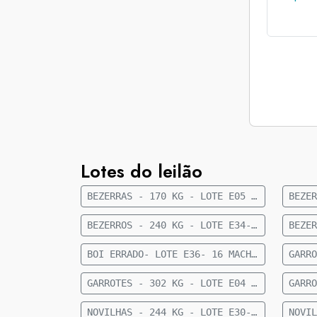
Lotes do leilão
BEZERRAS - 170 KG - LOTE E05 - 41 FÊMEAS NELORE 8 A 10 MESES - 170 KG - 35 KM DE CAMAPUÃ
BEZERROS - 240 KG - LOTE E34- 36 MACHOS 1/2 SANGUE CRUZAMENTO INDUSTRIAL 9 MESES- 240 KG- 56 KM DE FIGUEIRÃO
BOI ERRADO- LOTE E36- 16 MACHOS NELORE- 18 A 20 MESES- 449 KG - 27 KM DE CAMAPUÃ
GARROTES - 302 KG - LOTE E04 - 27 MACHOS ANGUS 15 MESES - 302 KG - 60 KM DE CAMAPUÃ
NOVILHAS - 244 KG - LOTE E30- 23 FÊMEAS 1/2 CRUZAMENTO INDUSTRIAL 12 A 15 MESES- 244 KG- 73 KM DE CAMAPUÃ