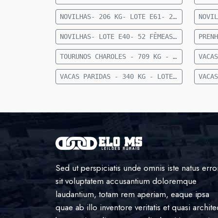
NOVILHAS- 206 KG- LOTE E61- 22 FEMEAS NELORE- 12 A 15 MESES- 206 KG- 70 KM DE CAMAPUA SENTIDO FIGUEIRAO
NOVILHAS- LOTE E40- 52 FÊMEAS NELORE 15 MESES- 255 KG- 84 KM DE CAMAPUÃ
TOURUNOS CHAROLES - 709 KG - LOTE E80 - 3 TOURUNOS CHAROLÊS - 709 KG - 36 KM DE CAMAPUÃ
VACAS PARIDAS - 340 KG - LOTE E88 - 21 VACAS PARIDAS (11 MACHOS E 10 FÊMEAS) - 340 KG - 28 KM DE CAMAPUÃ SENTIDO SÃO PEDRO
Sed ut perspiciatis unde omnis iste natus erro
sit voluptatem accusantium doloremque
laudantium, totam rem aperiam, eaque ipsa
quae ab illo inventore veritatis et quasi archite