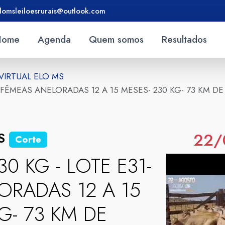
lomsleiloesrurais@outlook.com
Home
Agenda
Quem somos
Resultados
 VIRTUAL ELO MS
 26 FÊMEAS ANELORADAS 12 A 15 MESES- 230 KG- 73 KM 
22/
MS
Corte
30 KG - LOTE E31-
ORADAS 12 A 15
G- 73 KM DE