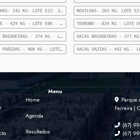
NOVILHAS- 242 KG- LOTE E22- 23 FEMEAS NELORE- 12 A 15 MESES- 242 KG- 70 KM DE CAMAPUA SENTIDO FIGUEIRAO
PRENHE - 429 KG - LOTE E86 - 18 FÊMEAS NELORE PRENHE (TERÇO FINAL) - 429 KG - 50 KM DE CAMAPUÃ SENTIDO PARAISO DAS AGUAS
VACAS BOIADEIRAS - 374 KG - LOTE E92 - 30 VACAS BOIADEIRAS NELORE - 374 KG - 50 KM DE CAMAPUÃ SENTIDO PARAÍSO
VACAS PARIDAS - 400 KG - LOTE E89 - 7 VACAS PARIDAS (4 MACHOS E 3 FÊMEAS) - 400 KG - 50 KM DE CAMAPUÃ SENTIDO PARAISO
Menu
Home
Parque 
r
Ferreira |
Agenda
(67) 9
Resultados
cto
(67) 9