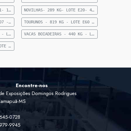
NOVILHAS- 283 KG- LOTE E21- 10 FEMEAS CRUZADAS- 12 A 15 MESES- 283 KG- 70 KM DE CAMAPUA SENTIDO PARAISO DAS AGUAS
NOVILHAS- 289 KG- LOTE E20- 40 FEMEAS NELORE- 18 A 24 MESES- 289 KG- 70 KM DE CAMAPUA SENTIDO FIGUEIRAO
TOURUNO - 824 KG - LOTE E07 - 1 TOURUNO NELORE - 824 KG - 35 KM DE CAMAPUÃ
TOURUNOS - 819 KG - LOTE E60 - 5 TOURUNOS NELORE - 819 KG - 36 KM DE CAMAPUÃ
VACAS BOIADEIRAS - 377 KG - LOTE E83 - 11 VACAS BOIADEIRA NELORE SEM DG - 377 KG - 28 KM DE CAMAPUÃ
VACAS BOIADEIRAS - 440 KG - LOTE E93 - 27 VACAS BOIADEIRAS NELORE - 440KG - 50 KM DE CAMAPUÃ SENTIDO PARAÍSO
VACAS VAZIAS - 442 KG - LOTE E82 - 20 VACAS VAZIAS - 442 KG - 63 KM DE CAMAPUÃ SENTIDO PARAÍSO
Encontre-nos
de Exposições Domingos Rodrigues
 Camapuã-MS
9645-0728
9979-9945