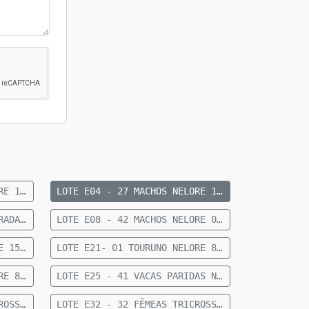
LOTE E03 - 30 MACHOS NELORE 12 A 15 MESES 1 CASTRADO 317 KG 50 KM DE SÃO GABRIEL
LOTE E04 - 27 MACHOS NELORE 15 A 20 MESES 25 CAPÃO E 2 INTEIROS 273 KG 30 KM DE CAMAPUÃ
LOTE E07 - 3 FÊMEAS ANELORADAS VAZIAS 490 KG 30 KM DE CAMAPUÃ
LOTE E08 - 42 MACHOS NELORE 08 A 10 MESES 243 KG 50 KM DE CAMAPUÃ
LOTE E20- 31 FÊMEAS NELORE 15 A 18 MESES 230 KG 16 KM DE CAMAPUÃ
LOTE E21- 01 TOURUNO NELORE 833 KG 52 K M DE CAMAPUÃ
LOTE E24 - 54 FÊMEAS NELORE 8 MESES 190 KG 72 KM DE CAMAPUÃ
LOTE E25 - 41 VACAS PARIDAS NELORE 17 FÊMEAS E 24 MACHOS 393 KG 72 KM DE CAMAPUÃ
LOTE E31 - 33 FÊMEAS TRICROSS 10 A12 MESES 207 KG 47 KM DE FIGUEIRÃO
LOTE E32 - 32 FÊMEAS TRICROSS 08 A 10 MESES 151 KG 47 KM DE FIGUEIRÃO