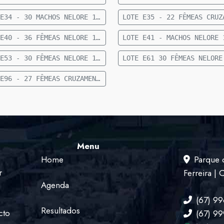
LOTE E34 - 30 MACHOS NELORE 10 A 12 MESES 200 KG 53 KM DE CAMAPUÃ
LOTE E40 - 36 FÊMEAS NELORE 10 A 12 MESES 205 KG 53 KM DE CAMAPUÃ
LOTE E53 - 30 FÊMEAS NELORE 12 A 15 MESES - 241 KG - 17 KM DE CAMAPUÃ
LOTE E96 - 27 FÊMEAS CRUZAMENTO INDUSTRIAL 8 MESES 199 KG 36 KM DE CAMAPUÃ
Menu
Home
Parque 
r
Ferreira |
Agenda
(67) 9
Resultados
cto
(67) 9