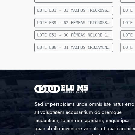
LOTE E33 - 33 MACHOS TRICROSS 15 A 18 MESES 300 KG 47 KM DE FIGUEIRÃO
LOTE E39 - 62 FÊMEAS TRICROSS 15 A 18 MESES 289 KG 47 KM DE FIGUEIRÃO
LOTE E52 - 30 FÊMEAS NELORE 12 A 15 MESES 262 KG 17 KM DE CAMAPUÃ
LOTE E88 - 31 MACHOS CRUZAMENTO INDUSTRIAL 8 MESES 199 KG 36 KM DE CAMAPUÃ
Sed ut perspiciatis unde omnis iste natus erro
sit voluptatem accusantium doloremque
laudantium, totam rem aperiam, eaque ipsa
quae ab illo inventore veritatis et quasi archite