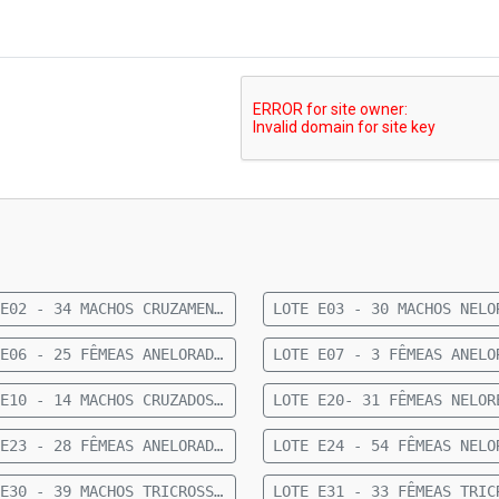
LOTE E02 - 34 MACHOS CRUZAMENTO INDUSTRIAL 12 A 15 MESES 7 CASTRADOS 314 KG 50 KM DE SÃO GABRIEL
LOTE E06 - 25 FÊMEAS ANELORADAS 15 A 20 MESES 321 KG 30 KM DE CAMAPUÃ
LOTE E10 - 14 MACHOS CRUZADOS 15 A 18 MESES 329 KG 50 KM DE CAMAPUÃ
LOTE E23 - 28 FÊMEAS ANELORADAS 15 A 18 MESES 315 KG 30 KM DE CAMAPUÃ
LOTE E30 - 39 MACHOS TRICROSS 08 A 10 MESES 195 KG 47 KM DE FIGUERÃO