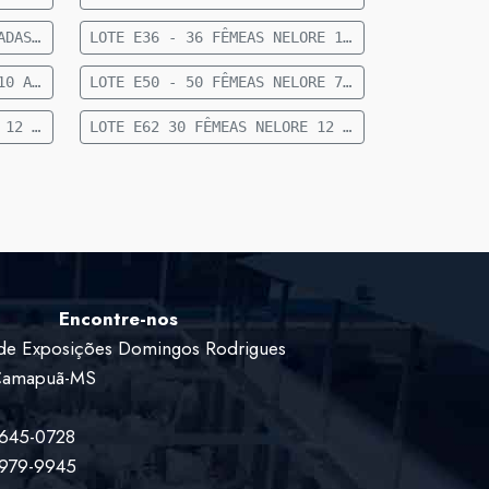
LOTE E35 - 22 FÊMEAS CRUZADASTERÇO INICIAL E TERÇO MEDIO 36 MESES 461 KG 53 KM DE CAMAPUÃ
LOTE E36 - 36 FÊMEAS NELORE 10 A 12 NMESES 200 KG 53 KM DE CAMAPUÃ
LOTE E41 - MACHOS NELORE 10 A 12 MESES 200 KG 55 KM DE CAMAPUÃ
LOTE E50 - 50 FÊMEAS NELORE 7 A 8 MESES 172 KG 53 KM DE SÃO GABRIEL
LOTE E61 30 FÊMEAS NELORE 12 A 15 MESES 262 KG 17 KM DE CAMAPUÃ
LOTE E62 30 FÊMEAS NELORE 12 A 15 MESES 289 KG 17 KM DE CAMAPUÃ
Encontre-nos
de Exposições Domingos Rodrigues
 Camapuã-MS
9645-0728
9979-9945