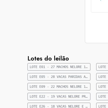
Lotes do leilão
LOTE E01 - 27 MACHOS NELORE 10 A 12 MESES 243 KG 16 KM DE CAMAPUÃ
LOTE E05 - 28 VACAS PARIDAS ANELORADAS 16 MACHOS E 12 FÊMEAS 463 KG 30 KM DE CAMAPUÃ
LOTE E09 - 22 MACHOS NELORE 15 A 18 MESES 349 KG 50 KM DE CAMAPUÃ
LOTE E22 - 19 VACAS NELORE PRENHES - 470 KG - 52 KM DE CAMAPUÃ
LOTE E26 - 18 VACAS NELORE E ANELORADA PRENHES TERÇO MÉDIO 36 MESES 415 KG 80 KM DE CAMAPUÃ