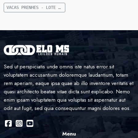
VACAS PRENHES - LOTE E28 - 19 VACAS NELORE E CRUZAMENTO PRENHE (TERÇO MÉDIO A TERÇO FINAL) - 496 KG - 80 KM DE CAMAPUÃ
Sed ut perspiciatis unde omnis iste natus error sit
voluptatem accusantium doloremque laudantium, totam
rem aperiam, eaque ipsa quae ab illo inventore veritatis et
quasi architecto beatae vitae dicta sunt explicabo. Nemo
enim ipsam voluptatem quia voluptas sit aspernatur aut
odit aut fugit, sed quia consequuntur magni dolores eos.
Menu