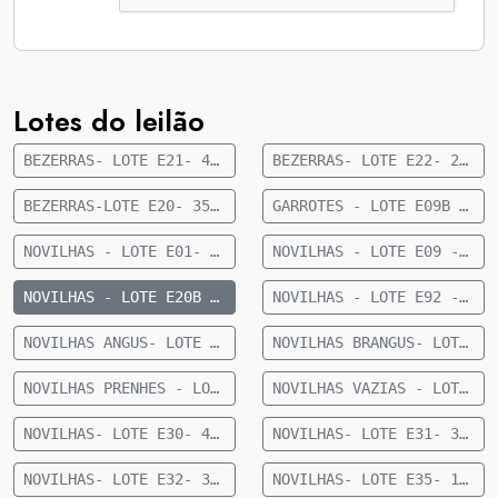
Lotes do leilão
BEZERRAS- LOTE E21- 40 FÊMEAS NELORE- 8 A 10 MESES- 189 KG- 60 KM DE CAMAPUÃ
BEZERRAS- LOTE E22- 27 FÊMEAS CRUZADAS-10 A 12 MESES- 233 KG - 60 KM DE CAMAPUÃ
BEZERRAS-LOTE E20- 35 FÊMEAS NELORE- 10 A 12 MESES- 223 KG- 60 KM DE CAMAPUÃ
GARROTES - LOTE E09B - 30 MACHOS CRUZADOS 12 A 15 MESES - 244 KG - 35 KM DE CAMAPUÃ
NOVILHAS - LOTE E01- 42 FÊMEAS NELORE- 15 MESES- 278 KG- 38 KM DE CAMAPUÃ
NOVILHAS - LOTE E09 - 12 FÊMEAS NELORE 12 A 15 MESES - 238 KG - 28 KM DE CAMAPUÃ
NOVILHAS - LOTE E20B - 30 FÊMEAS NELORE 15 A 18 MESES - 278 KG - 17 KM DE CAMAPUÃ
NOVILHAS - LOTE E92 - 8 FÊMEAS ANELORADAS 12 A 15 MESES - 239 KG - 28 KM DE CAMAPUÃ
NOVILHAS ANGUS- LOTE E33- 62 FÊMEAS CRUZ.INDUSTRIAL-15 A 18 MESES- 325 KG- 42 KM DE FIGUEIRÃO
NOVILHAS BRANGUS- LOTE E34- 29 FÊMEA CRUZ.INDUSTRIAL- 15 A18 MESES- 338 KG- 42 KM DE FIGUEIRÃO
NOVILHAS PRENHES - LOTE E96 - 9 FÊMEAS NELORE 24 MESES PRENHE ( 1 NO TERÇO INICIAL E 8 NO TERÇO MÉDIO) - 391 KG - 28 KM DE CAMAPUÃ
NOVILHAS VAZIAS - LOTE E99 - 10 FÊMEAS NELORE 24 MESES (VAZIAS) - 384 KG - 28 KM DE CAMAPUÃ
NOVILHAS- LOTE E30- 40 FÊMEAS NELORE- 18 A 24 MESES- 356 KG- 46 KM DE PARAISO DAS AGUAS SENTIDO CHAPADÃO DO SUL
NOVILHAS- LOTE E31- 32 FÊMEAS NELORE- 12 A 15 MESES- 290 KG- 46 KM DE PARAISO DAS AGUAS SENTIDO CHAPADÃO DO SUL
NOVILHAS- LOTE E32- 39 FÊMEAS NELORE- 18 A 24 MESES- 356 KG- 46 KM DE PARAISO DAS AGUAS SENTIDO CHAPADÃO DO SUL
NOVILHAS- LOTE E35- 14 FÊMEAS NELORE- 18 A 24 MESES- 350 KG- 42 KM DE FIGUEIRÃO