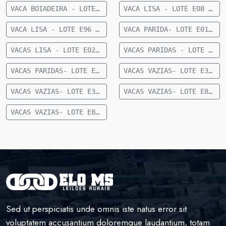
VACA BOIADEIRA - LOTE E09 - 4 VACAS BOIADEIRAS CRUZADAS - 424 KG - 28 KM DE CAMAPUÃ
VACA LISA - LOTE E08 - 10 VACAS LISAS NELORE - SEM DG - 440 KG - 28 KM DE CAMAPUÃ
VACA LISA - LOTE E96 - 6 VACAS LISAS NELORE - SEM DG - 406 KG - 38 KM DE CAMAPUÃ
VACA PARIDA- LOTE E01- VACAS PARIDAS- (3 MACHOS E 6 FÊMEAS)- 390 KG- 2 KM DE CAMAPUÃ
VACAS LISA - LOTE E02 - 20 VACAS LISA - 36 MESES - 503 KG - 3 KM DE CAMAPUÃ
VACAS PARIDAS - LOTE E03 - 14 VACAS PARIDAS NELORE - 10 MACHOS E 4 FÊMEAS - 441 KG - 28 KM DE CAMAPUÃ
VACAS PARIDAS- LOTE E30- 50 FÊMEAS NELORE ( 26 MACHOS E 25 FÊMEAS ) 36 MESES- 408 KG- 29 KM DE FIGUEIRÃO
VACAS VAZIAS- LOTE E31- 20 FÊMEAS NELORE- 36 MESES- 459 KG- 53 KM DE CAMAPUÃ
VACAS VAZIAS- LOTE E32- 19 FÊMEAS NELORE- 36 MESES- 441 KG- 53 KM DE CAMAPUÃ
VACAS VAZIAS- LOTE E86- 09 FÊMEAS VAZIA- 482 KG- 70 KM DE CAMAPUÃ
VACAS VAZIAS- LOTE E89- 24 FÊMEAS NELORE VAZIA- 20 A 24 MESES -350 KG- 70 KM DE CAMAPUÃ
Sed ut perspiciatis unde omnis iste natus error sit
voluptatem accusantium doloremque laudantium, totam