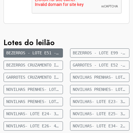
Lotes do leilão
BEZERROS - LOTE E51 - 13 MACHOS NELORE PINTADO 12 MESES - 237 KG - 16 KM DE CAMAPUÃ
BEZERROS - LOTE E99 - 3 MACHOS ANELORADOS DE 8 A 10 MESES - 202 KG - 38 KM DE CAMAPUÃ
BEZERROS CRUZAMENTO INDUSTRIAL - LOTE E60 - 26 MACHOS SENEPOL 12 MESES - 248 KG - 16 KM DE CAMAPUÃ
GARROTES - LOTE E52 - 16 MACHOS NELORE 12 A 15 MESES - 241 KG - 16 KM DE CAMAPUÃ
GARROTES CRUZAMENTO INDUSTRIAL - LOTE E50 - 24 MACHOS ANGUS - 12 A 15 MESES - 262 KG - 16 KM DE CAMAPUÃ
NOVILHAS PRENHAS- LOTE E33- 19 FÊMEAS NELORE 18 A 24 MESES- 394 KG- 52 KM DE CAMAPUÃ
NOVILHAS PRENHES- LOTE E20- 33 FÊMEAS NELORE PRENHES- (TERÇO MÉDIO DE GESTAÇÃO)- 24 A 30 MESES- 392 KG- 36 KM DE CAMAPUÃ
NOVILHAS PRENHES- LOTE E21- 21 FÊMEAS NELORE PRENHES- (TERÇO MÉDIO DE GESTAÇÃO)- 24 A 30 MESES- 382 KG- 36 KM DE CAMAPUÃ
NOVILHAS PRENHES- LOTE E22- 33 FÊMEAS NELORE PRENHES- (TERÇO MÉDIO DE GESTAÇÃO)- 24 A 30 MESES- 393 KG- 36 KM DE CAMAPUÃ
NOVILHAS- LOTE E23- 36 FÊMEAS NELORE- 12 A 15 MESES- 215 KG- 40 KM DE CAMAPUÃ
NOVILHAS- LOTE E24- 34 FÊMEAS NELORE- 12 MESES- 210 KG- 42 KM DE CAMAPUÃ
NOVILHAS- LOTE E25- 35 FÊMEAS NELORE- 12 MESES- 207 KG- 42 KM DE CAMAPUÃ
NOVILHAS- LOTE E26- 41 FÊMEAS NELORE- 12 A 15 MESES- 251 KG- 42 KM DE CAMAPUÃ
NOVILHAS- LOTE E34- 25 FÊMEAS NELORE- 12 A 14 MESES- 259 KG- 52 KMDE CAMAPUÃ